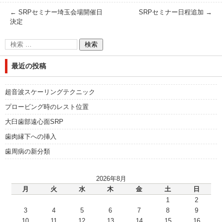
←
SRPセミナー埼玉会場開催日
SRPセミナー日程追加
→
決定
最近の投稿
超音波スケーリングテクニック
プロービング時のレスト位置
大臼歯部遠心面SRP
歯肉縁下への挿入
歯周病の新分類
2026年8月
月
火
水
木
金
土
日
1
2
3
4
5
6
7
8
9
10
11
12
13
14
15
16