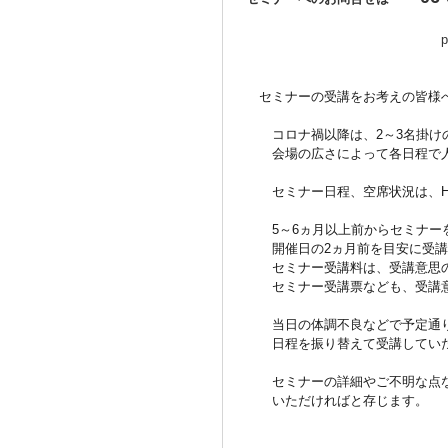
p
セミナーの受講をお考えの皆
コロナ禍以降は、2～3名掛けの
会場の広さによって各日程で人
セミナー日程、空席状況は、HP
5～6ヵ月以上前からセミナーを
開催日の2ヵ月前を目安に受講意
セミナー受講料は、受講意思の確
セミナー受講票なども、受講意思
当日の体調不良などで予定通りセ
日程を振り替えて受講していた
セミナーの詳細やご不明な点など
いただければと存じます。
（令和8