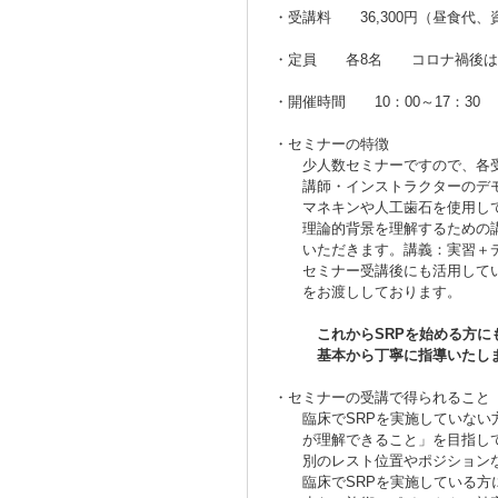
・受講料 36,300円（昼食代、
・定員 各8名
コロナ禍後は
・開催時間 10：00～17：30
・セミナーの特徴
少人数セミナーですので、各受講
講師・インストラクターのデモや
マネキンや人工歯石を使用して、
理論的背景を理解するための講義
いただきます。講義：実習＋デモ
セミナー受講後にも活用していた
をお渡ししております。
これからSRPを始める方に
基本から丁寧に指導いたしま
・セミナーの受講で得られること
臨床でSRPを実施していない方
が理解できること」を目指してい
別のレスト位置やポジションな
臨床でSRPを実施している方には