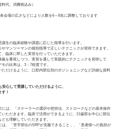
資料代、消費税込み）
各会場の広さなどにより人数を6～8名に調整しております
生の臨床経験や課題に応じた指導を行います。
マンツーマンの個別指導で正しいテクニックが習得できます。
臨床に即した実習を行っていただきます。
を重視しつつ、実習を通して実践的にテクニックを習得して
の比率は、3：7程度です。
だけるように、口腔内部位別のポジショニングなど詳細な資料
も安心して受講していただけるように、
す！
には、「スケーラーの選択や把持法、ストロークなどの基本操作
ただきます。臨床で活用ができるように、臼歯部を中心に部位
ども理解していただきます。
、「苦手部位のSRPが克服できること」、「患者様への負担が