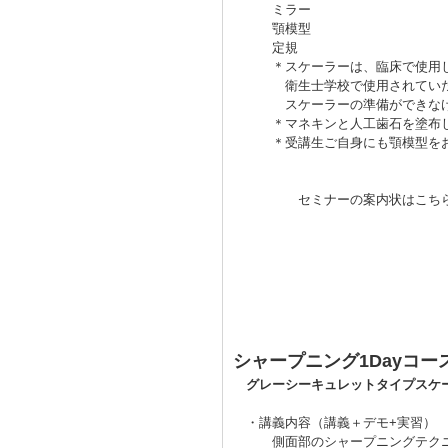
ミラー
顎模型
定規
＊スケーラーは、臨床で使用して
衛生士学校で使用されていた
スケーラーの準備ができなけれ
＊マネキンと人工歯石を塗布した
＊受講生ご自身にも顎模型をお持
セミナーの案内状はこち
シャープニング1Dayコー
グレーシーキュレットタイプスケー
・講義内容（講義＋デモ+実習）
側面部のシャープニングテク