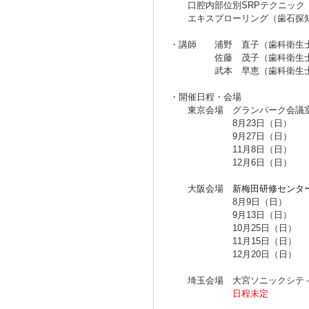
口腔内部位別SRPテクニック
エキスプローリング（歯石探知
・講師 浦野 直子（歯科衛生士
佐藤 茂子（歯科衛生士・ピ
武本 早恵（歯科衛生士・ピ
・開催日程・会場
東京会場
グランパーク会議
8月23日（日
9月27日（日
11月8日（日
12月6日（日
大阪会場
新梅田研修センタ
8月9日（日
9月13日（日
10月25日（日
11月15日（日
12月20日（日
埼玉会場 大宮ソニックシティ（
日程未定