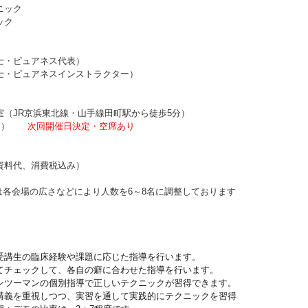
ニック
ック
・ピュアネス代表）
ュアネスインストラクター）
室（JR京浜東北線・山手線田町駅から徒歩5分）
日）
次回
開催日決定・空席あり
資料代、消費税込み）
各会場の広さなどにより人数を6～8名に調整しております
生の臨床経験や課題に応じた指導を行います。
ェックして、各自の癖に合わせた指導を行います。
ーマンの個別指導で正しいテクニックが習得できます。
を重視しつつ、実習を通して実践的にテクニックを習得