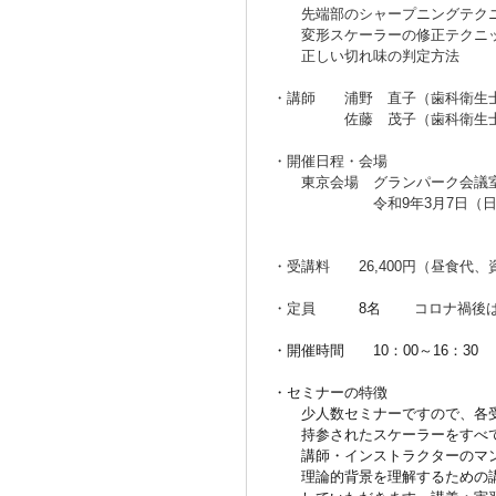
先端部のシャープニングテク
変形スケーラーの修正テクニ
正しい切れ味の判定方法
・講師 浦野 直子（歯科衛生士
佐藤 茂子（歯科衛生士・ピ
・開催日程・会場
東京会場
グランパーク会議
令和9年3月7日（
・受講料 26,400円（昼食代、
・定員
8名
コロナ禍後は
・開催時間 10：00～16：30
・セミナーの特徴
少人数セミナーですので、各受講
持参されたスケーラーをすべてチ
講師・インストラクターのマンツ
理論的背景を理解するための講義