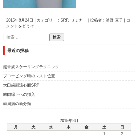
2015年8月24日
|
カテゴリー :
SRP
,
セミナー
|
投稿者 : 浦野 直子
|
コ
メントをどうぞ
最近の投稿
超音波スケーリングテクニック
プロービング時のレスト位置
大臼歯部遠心面SRP
歯肉縁下への挿入
歯周病の新分類
2015年8月
月
火
水
木
金
土
日
1
2