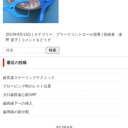
2013年8月13日
|
カテゴリー :
プラークコントロール指導
|
投稿者 : 浦
野 直子
|
コメントをどうぞ
最近の投稿
超音波スケーリングテクニック
プロービング時のレスト位置
大臼歯部遠心面SRP
歯肉縁下への挿入
歯周病の新分類
2013年8月