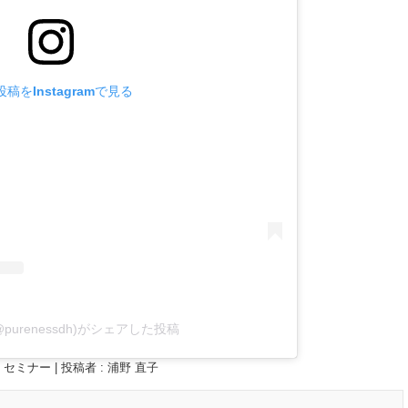
稿をInstagramで見る
purenessdh)がシェアした投稿
,
セミナー
|
投稿者 : 浦野 直子