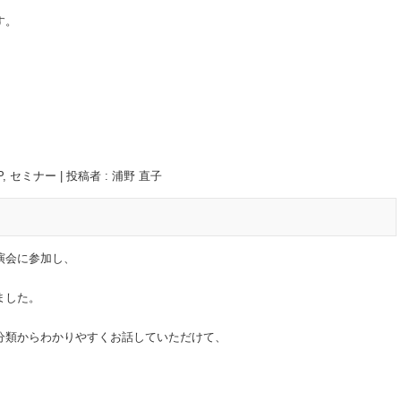
す。
P
,
セミナー
|
投稿者 : 浦野 直子
演会に参加し、
ました。
分類からわかりやすくお話していただけて、
。