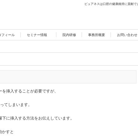
ピュアネスは口腔の健康維持に貢献で
ロフィール
セミナー情報
院内研修
事務所概要
お問い合わせ
ーを挿入することが必要ですが、
なってしまいます。
く縁下に挿入する方法をお伝えしています。
動かすと