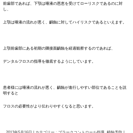
前歯部であれば、下顎は唾液の恩恵を受けてローリスクであるのに対
し、
上顎は唾液の流れが悪く、齲蝕に対してハイリスクであるといえます。
上顎前歯部にある初期の隣接面齲蝕を経過観察するのであれば、
デンタルフロスの指導を徹底するようにしています。
患者様には唾液の流れが悪く、齲蝕が進行しやすい部位であることを説
明すると
フロスの必要性がより伝わりやすくなると思います。
2013年5月16日
|
カテゴリー :
プラークコントロール指導
,
齲蝕予防
|